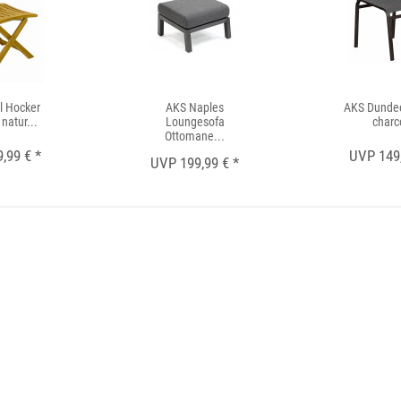
l Hocker
AKS Naples
AKS Dunde
natur...
Loungesofa
charc
Ottomane...
,99 € *
UVP 149,
UVP 199,99 € *