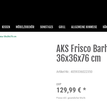
KISSEN
MÖBELZUBEHÖR
SONSTIGES
GRILL
ALLGEMEINE HINWEISE
HÄ
atur 36x36x76 cm
AKS Frisco Bar
36x36x76 cm
Artikel-Nr.:
4059336022350
UVP
129,99 € *
Preise inkl. gesetzlicher MwSt.