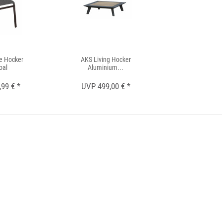
e Hocker
AKS Living Hocker
AKS Calgary
oal
Aluminium...
anthra
99 € *
UVP 499,00 € *
UVP 54,9