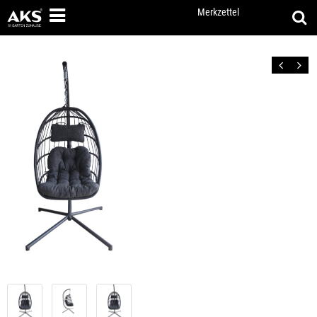
Merkzettel
Zurück
Vor