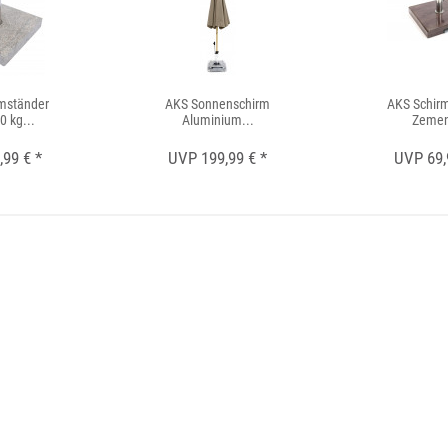
mständer
AKS Sonnenschirm
AKS Schir
0 kg...
Aluminium...
Zemen
99 € *
UVP 199,99 € *
UVP 69,