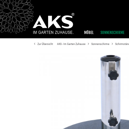
MÖBEL
SONNENSCHIRME
Zur Übersicht
AKS - Im Garten Zuhause
Sonnenschirme
Schirmstän