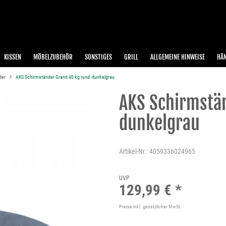
KISSEN
MÖBELZUBEHÖR
SONSTIGES
GRILL
ALLGEMEINE HINWEISE
HÄ
der
AKS Schirmständer Granit 40 kg rund, dunkelgrau
AKS Schirmstän
dunkelgrau
Artikel-Nr.:
4059336024965
UVP
129,99 € *
Preise inkl. gesetzlicher MwSt.