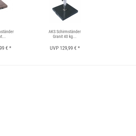
mständer
AKS Schirmständer
AKS Schirm
t...
Granit 40 kg...
mit Grif
99 € *
UVP 129,99 € *
UVP 79,9