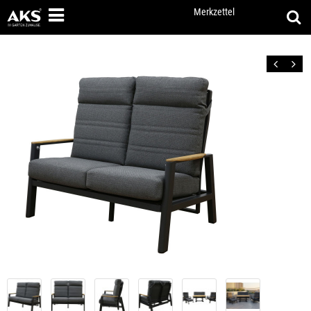
Merkzettel
Zurück
Vor