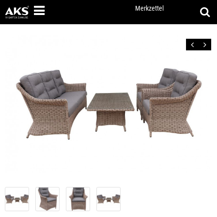
Merkzettel
Zurück
Vor