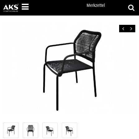
Merkzettel
Zurück
Vor