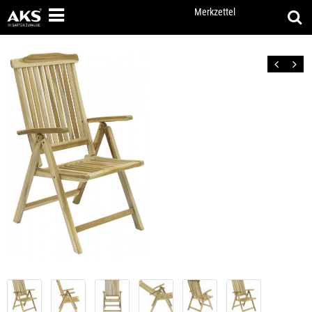
Merkzettel
Zurück
Vor