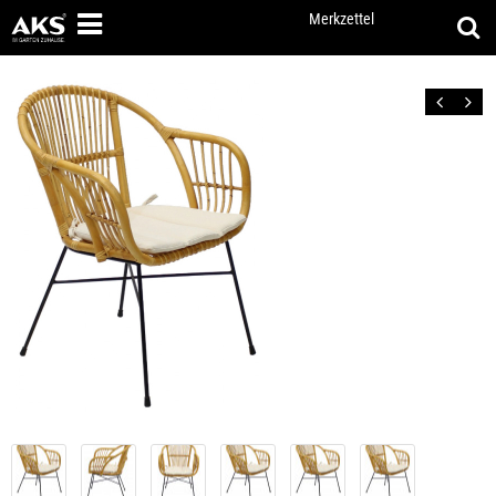
Merkzettel
Zurück
Vor