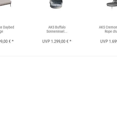
ce Daybed
AKS Buffalo
AKS Cremon
ge
Sonneninsel...
Rope ch
9,00 € *
UVP 1.299,00 € *
UVP 1.699