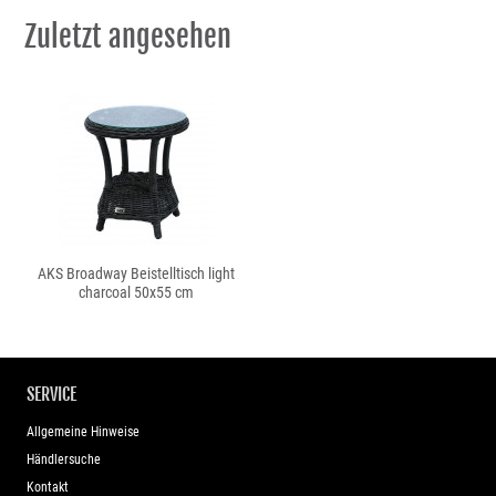
Zuletzt angesehen
AKS Broadway Beistelltisch light
charcoal 50x55 cm
SERVICE
Allgemeine Hinweise
Händlersuche
Kontakt